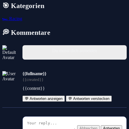
🎯 Kategorien
🏎️
Racing
💭 Kommentare
Du musst dich anmelden
{{fullname}}
{{created}}
{{content}}
💬 Antworten anzeigen
💬 Antworten verstecken
Abbrechen
Antworten