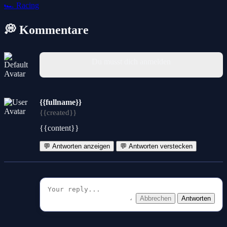
🏎️
Racing
💭 Kommentare
Du musst dich anmelden
{{fullname}}
{{created}}
{{content}}
💬 Antworten anzeigen
💬 Antworten verstecken
Abbrechen
Antworten