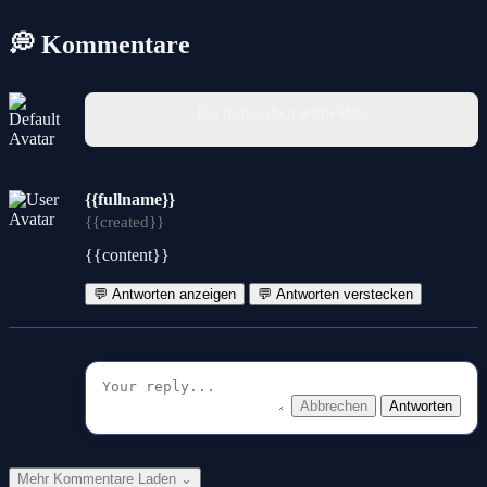
💭 Kommentare
Du musst dich anmelden
{{fullname}}
{{created}}
{{content}}
💬 Antworten anzeigen
💬 Antworten verstecken
Abbrechen
Antworten
Mehr Kommentare Laden ⌄