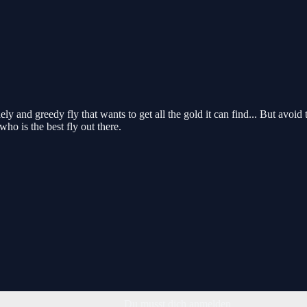
 and greedy fly that wants to get all the gold it can find... But avoid t
o is the best fly out there.
Du musst dich anmelden