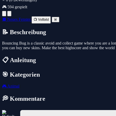
🎮 594 gespielt
🔲 Neues Fenster
📺 Vollbild
🚨
📝 Beschreibung
Bouncing Bug is a classic avoid and collect game where you are a lonely
you can buy new skins. Make the best highscore and show the world wh
📋 Anleitung
🎯 Kategorien
🎮
Animal
💭 Kommentare