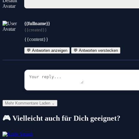
{{fullname}}
{{created}}
{{content}}
💬 Antworten anzeigen
💬 Antworten verstecken
Mehr Kommentare Laden ⌄
🎮 Vielleicht auch für Dich geeignet?