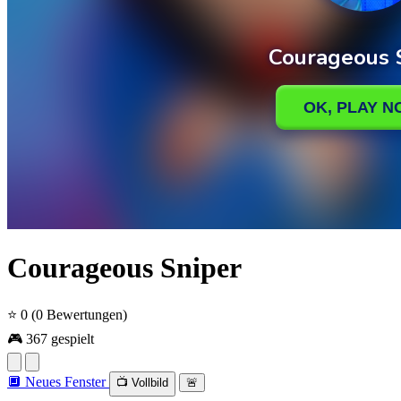
Courageous Sniper
⭐ 0
(0 Bewertungen)
🎮 367 gespielt
🔲 Neues Fenster
📺 Vollbild
🚨